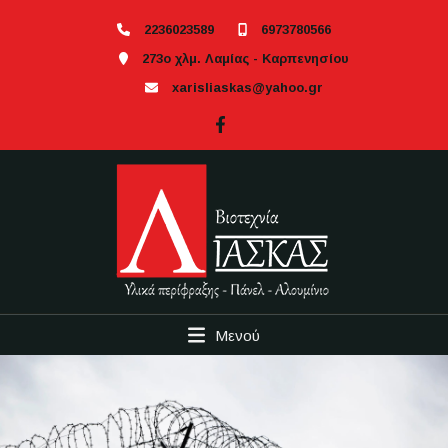
2236023589
6973780566
273ο χλμ. Λαμίας - Καρπενησίου
xarisliaskas@yahoo.gr
Μενού